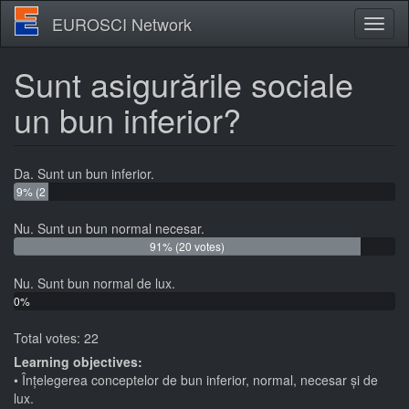
Skip
EUROSCI Network
Toggl
to
naviga
main
content
Sunt asigurările sociale
un bun inferior?
Da. Sunt un bun inferior.
9% (2
votes)
Nu. Sunt un bun normal necesar.
91% (20 votes)
Nu. Sunt bun normal de lux.
0%
(0
Total votes: 22
votes)
Learning objectives:
Înțelegerea conceptelor de bun inferior, normal, necesar și de
lux.