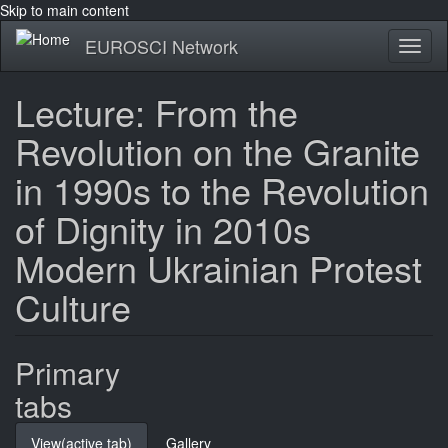
Skip to main content
EUROSCI Network
Toggl
naviga
Lecture: From the
Revolution on the Granite
in 1990s to the Revolution
of Dignity in 2010s
Modern Ukrainian Protest
Culture
Primary
tabs
View
(active tab)
Gallery